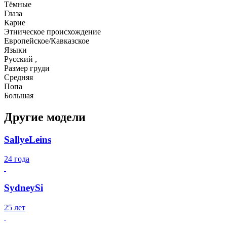
Тёмные
Глаза
Карие
Этническое происхождение
Европейское/Кавказское
Языки
Русский ,
Размер груди
Средняя
Попа
Большая
Другие модели
SallyeLeins
24 года
SydneySi
25 лет