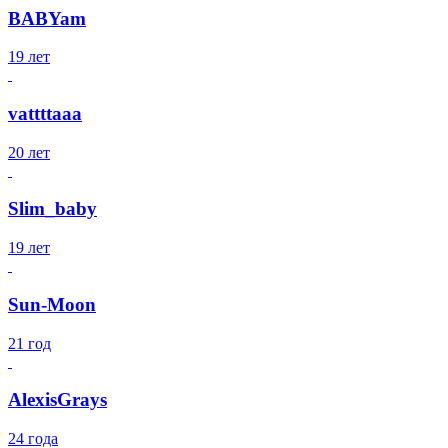
BABYam
19 лет
vattttaaa
20 лет
Slim_baby
19 лет
Sun-Moon
21 год
AlexisGrays
24 года